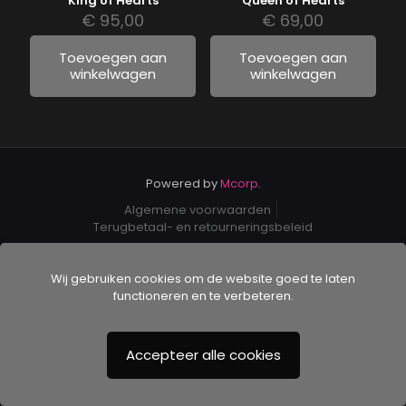
King of Hearts
Queen of Hearts
€
95,00
€
69,00
Toevoegen aan
Toevoegen aan
winkelwagen
winkelwagen
Powered by
Mcorp
.
Algemene voorwaarden
Terugbetaal- en retourneringsbeleid
Wij gebruiken cookies om de website goed te laten
functioneren en te verbeteren.
Accepteer alle cookies