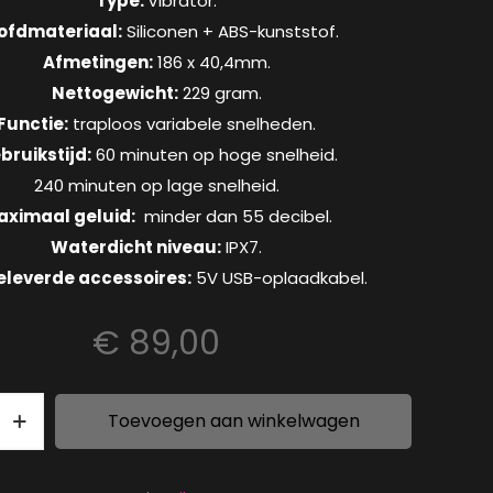
Type:
Vibrator.
ofdmateriaal:
Siliconen + ABS-kunststof.
Afmetingen:
186 x 40,4mm.
Nettogewicht:
229 gram.
Functie:
traploos variabele snelheden.
bruikstijd:
60 minuten op hoge snelheid.
240 minuten op lage snelheid.
ximaal geluid:
minder dan 55 decibel.
Waterdicht niveau:
IPX7.
leverde accessoires:
5V USB-oplaadkabel.
€
89,00
ble
Toevoegen aan winkelwagen