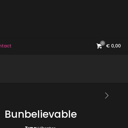
0
€ 0,00
ntact
Bunbelievable