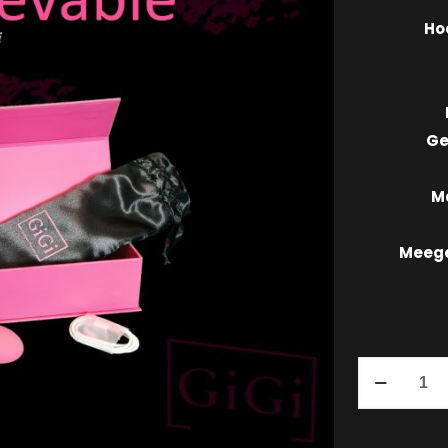
Ho
Ge
Ma
Meege
Bunbelieva
aantal